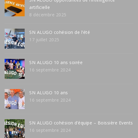
artificielle
8 décembre 2025
SN ALUGO cohésion de l’été
17 juillet 2025
SN ALUGO 10 ans soirée
16 septembre 2024
SN ALUGO 10 ans
16 septembre 2024
SN ALUGO cohésion d’équipe – Boissière Events
16 septembre 2024