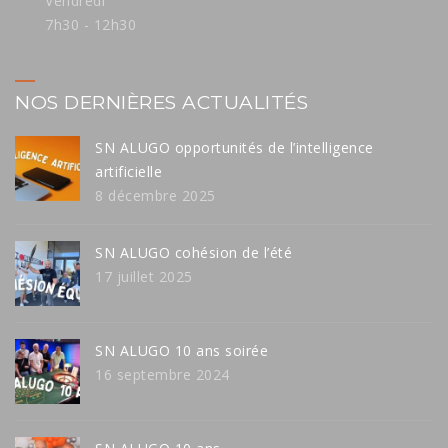
Vendredi
7h30 - 12h30
NOS DERNIÈRES ACTUALITÉS
SN ALUGO opportunités de l’intelligence
artificielle
8 décembre 2025
SN ALUGO cohésion de l’été
17 juillet 2025
SN ALUGO 10 ans soirée
16 septembre 2024