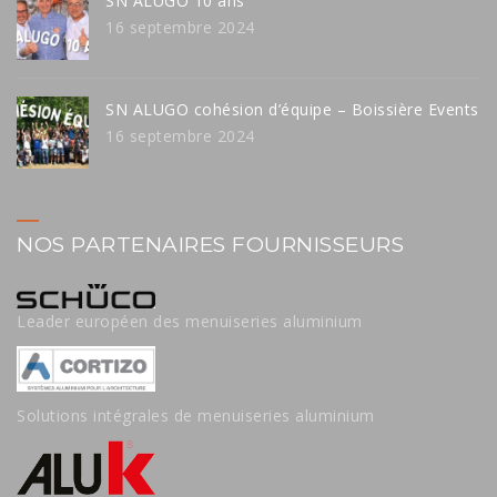
SN ALUGO 10 ans
16 septembre 2024
SN ALUGO cohésion d’équipe – Boissière Events
16 septembre 2024
NOS PARTENAIRES FOURNISSEURS
Leader européen des menuiseries aluminium
Solutions intégrales de menuiseries aluminium