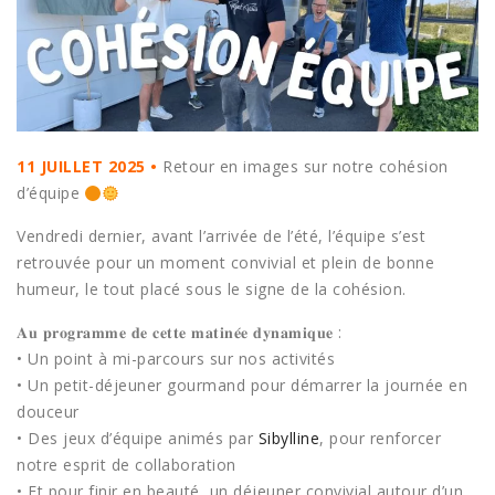
11 JUILLET 2025 •
Retour en images sur notre cohésion
d’équipe
Vendredi dernier, avant l’arrivée de l’été, l’équipe s’est
retrouvée pour un moment convivial et plein de bonne
humeur, le tout placé sous le signe de la cohésion.
𝐀𝐮 𝐩𝐫𝐨𝐠𝐫𝐚𝐦𝐦𝐞 𝐝𝐞 𝐜𝐞𝐭𝐭𝐞 𝐦𝐚𝐭𝐢𝐧𝐞́𝐞 𝐝𝐲𝐧𝐚𝐦𝐢𝐪𝐮𝐞 :
• Un point à mi-parcours sur nos activités
• Un petit-déjeuner gourmand pour démarrer la journée en
douceur
• Des jeux d’équipe animés par
Sibylline
, pour renforcer
notre esprit de collaboration
• Et pour finir en beauté, un déjeuner convivial autour d’un