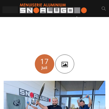
SN ALUGO COHÉSION
DE L’ÉTÉ
17
Juil