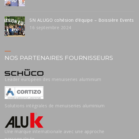
SN ALUGO cohésion d’équipe – Boissière Events
16 septembre 2024
NOS PARTENAIRES FOURNISSEURS
Leader européen des menuiseries aluminium
Solutions intégrales de menuiseries aluminium
Une marque internationale avec une approche
personnalisée