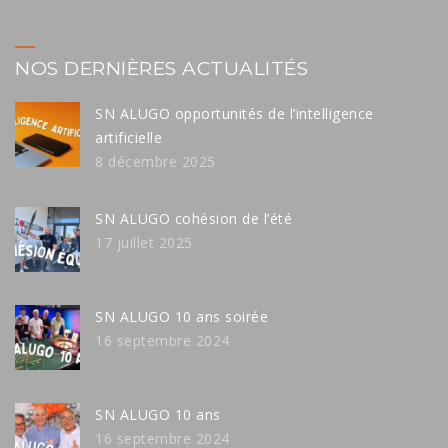
NOS DERNIÈRES ACTUALITÉS
SN ALUGO opportunités de l’intelligence
artificielle
8 décembre 2025
SN ALUGO cohésion de l’été
17 juillet 2025
SN ALUGO 10 ans soirée
16 septembre 2024
SN ALUGO 10 ans
16 septembre 2024