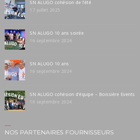
SN ALUGO cohésion de l’été
17 juillet 2025
SN ALUGO 10 ans soirée
16 septembre 2024
SN ALUGO 10 ans
16 septembre 2024
SN ALUGO cohésion d’équipe – Boissière Events
16 septembre 2024
NOS PARTENAIRES FOURNISSEURS