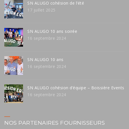
SN ALUGO cohésion de l’été
17 juillet 2025
SN ALUGO 10 ans soirée
16 septembre 2024
SN ALUGO 10 ans
16 septembre 2024
SN ALUGO cohésion d’équipe – Boissière Events
16 septembre 2024
NOS PARTENAIRES FOURNISSEURS