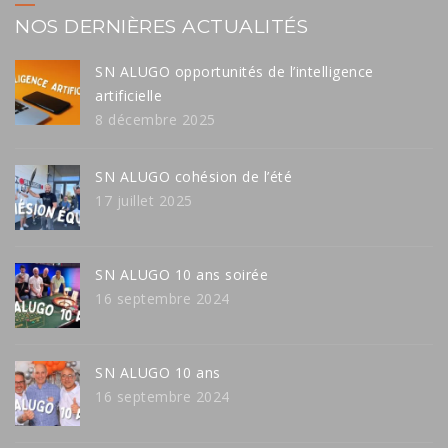
NOS DERNIÈRES ACTUALITÉS
SN ALUGO opportunités de l’intelligence
artificielle
8 décembre 2025
SN ALUGO cohésion de l’été
17 juillet 2025
SN ALUGO 10 ans soirée
16 septembre 2024
SN ALUGO 10 ans
16 septembre 2024