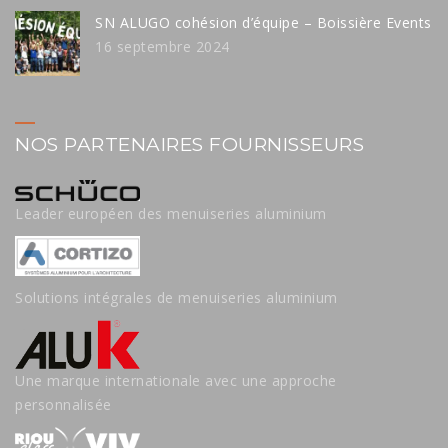
SN ALUGO cohésion d’équipe – Boissière Events
16 septembre 2024
NOS PARTENAIRES FOURNISSEURS
Leader européen des menuiseries aluminium
Solutions intégrales de menuiseries aluminium
Une marque internationale avec une approche
personnalisée