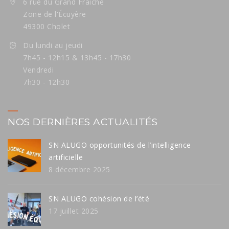
6 rue du Grand Fraiche
Zone de l'Écuyère
49300 Cholet
Du lundi au jeudi
7h45 - 12h15 & 13h45 - 17h30
Vendredi
7h30 - 12h30
NOS DERNIÈRES ACTUALITÉS
SN ALUGO opportunités de l’intelligence
artificielle
8 décembre 2025
SN ALUGO cohésion de l’été
17 juillet 2025