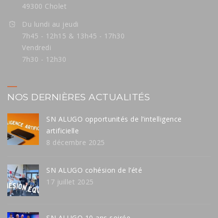
49300 Cholet
Du lundi au jeudi
7h45 - 12h15 & 13h45 - 17h30
Vendredi
7h30 - 12h30
NOS DERNIÈRES ACTUALITÉS
SN ALUGO opportunités de l’intelligence
artificielle
8 décembre 2025
SN ALUGO cohésion de l’été
17 juillet 2025
SN ALUGO 10 ans soirée