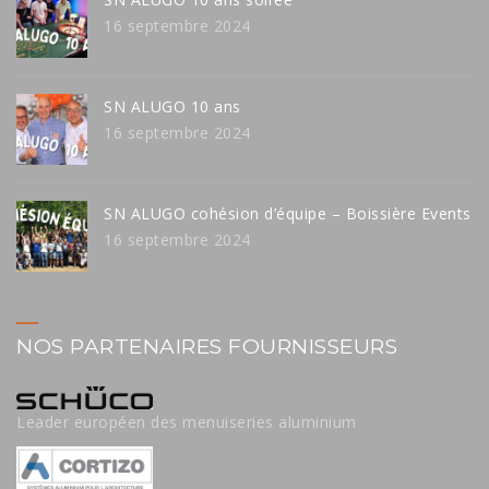
16 septembre 2024
SN ALUGO 10 ans
16 septembre 2024
SN ALUGO cohésion d’équipe – Boissière Events
16 septembre 2024
NOS PARTENAIRES FOURNISSEURS
Leader européen des menuiseries aluminium