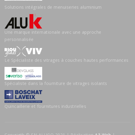
Solutions intégrales de menuiseries aluminium
Une marque internationale avec une approche
personnalisée
Le Spécialiste des vitrages à couches hautes performances
Spécialiste dans la fourniture de vitrages isolants
Quincaillerie et fournitures industrielles
Copyrigth © SN ALUGO 2021 | Réalisation
A3 Web
|