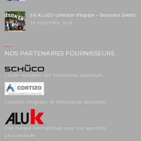
SN ALUGO cohésion d’équipe – Boissière Events
16 septembre 2024
NOS PARTENAIRES FOURNISSEURS
Leader européen des menuiseries aluminium
Solutions intégrales de menuiseries aluminium
Une marque internationale avec une approche
personnalisée