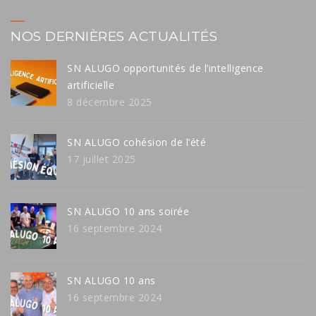
NOS DERNIÈRES ACTUALITÉS
SN ALUGO opportunités de l’intelligence
artificielle
8 décembre 2025
SN ALUGO cohésion de l’été
17 juillet 2025
SN ALUGO 10 ans soirée
16 septembre 2024
SN ALUGO 10 ans
16 septembre 2024