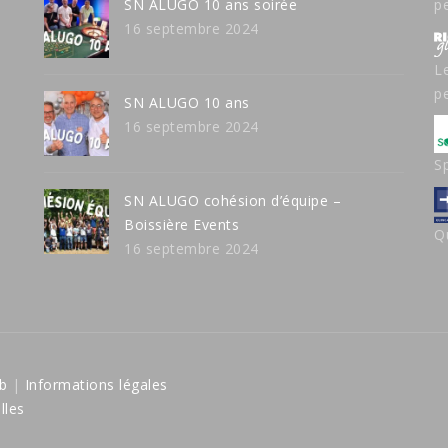
SN ALUGO 10 ans soirée
p
16 septembre 2024
L
p
SN ALUGO 10 ans
16 septembre 2024
Sp
SN ALUGO cohésion d’équipe –
Boissière Events
Qu
16 septembre 2024
b
|
Informations légales
lles