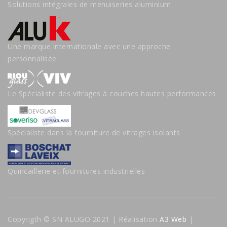
Solutions intégrales de menuiseries aluminium
Une marque internationale avec une approche
personnalisée
Le Spécialiste des vitrages à couches hautes performances
Spécialiste dans la fourniture de vitrages isolants
Quincaillerie et fournitures industrielles
Copyrigth © SN ALUGO 2021 | Réalisation
A3 Web
|