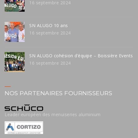
16 septembre 2024
SN ALUGO 10 ans
16 septembre 2024
SN ALUGO cohésion d’équipe – Boissière Events
16 septembre 2024
NOS PARTENAIRES FOURNISSEURS
Leader européen des menuiseries aluminium