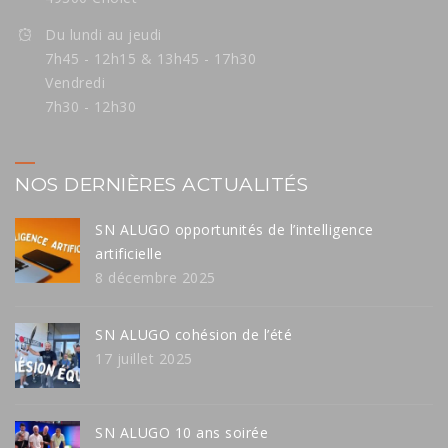
Du lundi au jeudi
7h45 - 12h15 & 13h45 - 17h30
Vendredi
7h30 - 12h30
NOS DERNIÈRES ACTUALITÉS
SN ALUGO opportunités de l’intelligence
artificielle
8 décembre 2025
SN ALUGO cohésion de l’été
17 juillet 2025
SN ALUGO 10 ans soirée