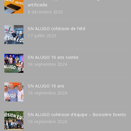
artificielle
8 décembre 2025
SN ALUGO cohésion de l’été
17 juillet 2025
SN ALUGO 10 ans soirée
16 septembre 2024
SN ALUGO 10 ans
16 septembre 2024
SN ALUGO cohésion d’équipe – Boissière Events
16 septembre 2024