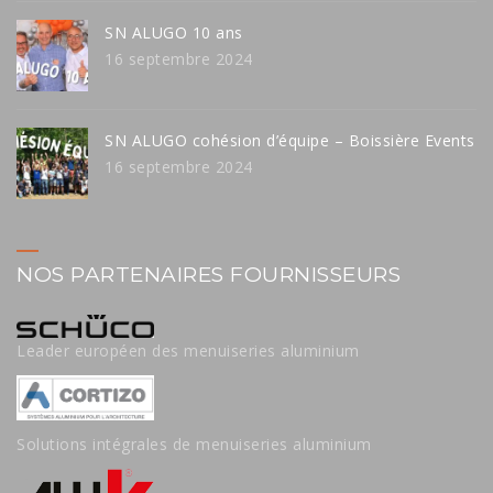
SN ALUGO 10 ans
16 septembre 2024
SN ALUGO cohésion d’équipe – Boissière Events
16 septembre 2024
NOS PARTENAIRES FOURNISSEURS
Leader européen des menuiseries aluminium
Solutions intégrales de menuiseries aluminium