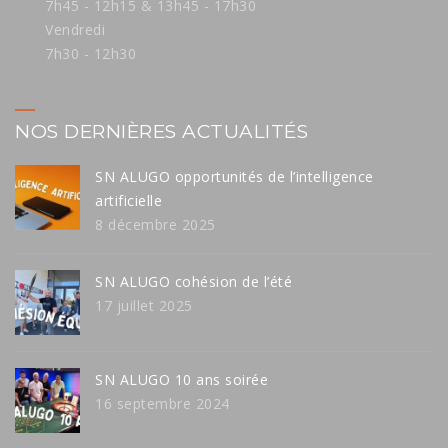
7h45 - 12h15 & 13h45 - 17h30
Vendredi
7h30 - 12h30
NOS DERNIÈRES ACTUALITÉS
SN ALUGO opportunités de l’intelligence
artificielle
8 décembre 2025
SN ALUGO cohésion de l’été
17 juillet 2025
SN ALUGO 10 ans soirée
16 septembre 2024