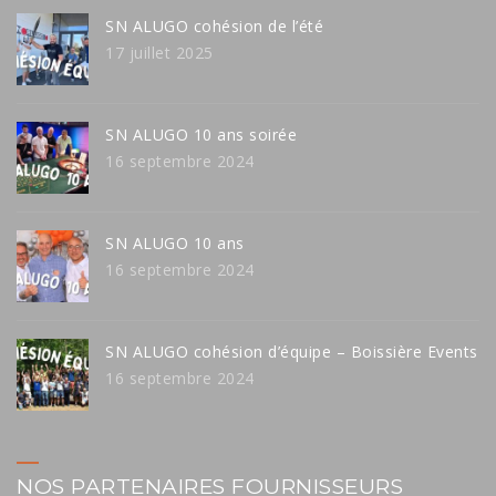
SN ALUGO cohésion de l’été
17 juillet 2025
SN ALUGO 10 ans soirée
16 septembre 2024
SN ALUGO 10 ans
16 septembre 2024
SN ALUGO cohésion d’équipe – Boissière Events
16 septembre 2024
NOS PARTENAIRES FOURNISSEURS