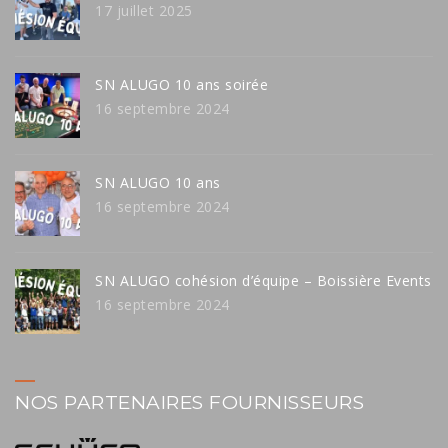
17 juillet 2025
SN ALUGO 10 ans soirée
16 septembre 2024
SN ALUGO 10 ans
16 septembre 2024
SN ALUGO cohésion d’équipe – Boissière Events
16 septembre 2024
NOS PARTENAIRES FOURNISSEURS