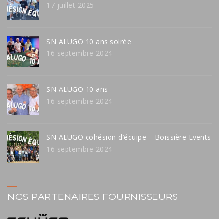
17 juillet 2025
SN ALUGO 10 ans soirée
16 septembre 2024
SN ALUGO 10 ans
16 septembre 2024
SN ALUGO cohésion d’équipe – Boissière Events
16 septembre 2024
NOS PARTENAIRES FOURNISSEURS