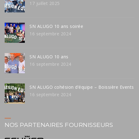
17 juillet 2025
SN ALUGO 10 ans soirée
16 septembre 2024
SN ALUGO 10 ans
16 septembre 2024
SN ALUGO cohésion d’équipe – Boissière Events
16 septembre 2024
NOS PARTENAIRES FOURNISSEURS