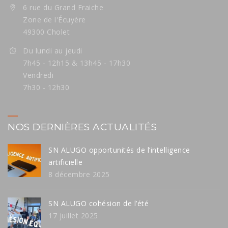
6 rue du Grand Fraiche
Zone de l'Écuyère
49300 Cholet
Du lundi au jeudi
7h45 - 12h15 & 13h45 - 17h30
Vendredi
7h30 - 12h30
NOS DERNIÈRES ACTUALITÉS
SN ALUGO opportunités de l’intelligence
artificielle
8 décembre 2025
SN ALUGO cohésion de l’été
17 juillet 2025