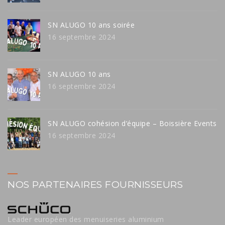
SN ALUGO 10 ans soirée
16 septembre 2024
SN ALUGO 10 ans
16 septembre 2024
SN ALUGO cohésion d’équipe – Boissière Events
16 septembre 2024
NOS PARTENAIRES FOURNISSEURS
Leader européen des menuiseries aluminium