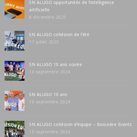
SN ALUGO opportunités de l’intelligence
artificielle
8 décembre 2025
SN ALUGO cohésion de l’été
17 juillet 2025
SN ALUGO 10 ans soirée
16 septembre 2024
SN ALUGO 10 ans
16 septembre 2024
SN ALUGO cohésion d’équipe – Boissière Events
16 septembre 2024