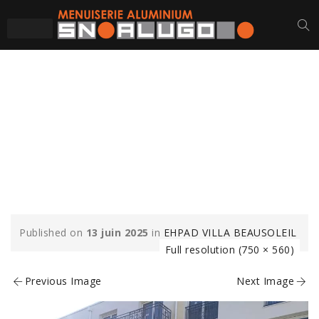
CHASSIS-ALUMINIUM-
EHPAD-ST-GILLES-
CROIX-DE-VIE-SN-
ALUGO-1-MIN
Published on
13 juin 2025
in
EHPAD VILLA BEAUSOLEIL
Full resolution (750 × 560)
Previous Image
Next Image