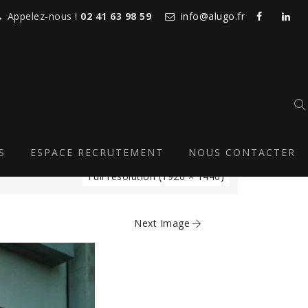
Appelez-nous !
02 41 63 98 59
info@alugo.fr
IOCOOP
S
ESPACE RECRUTEMENT
NOUS CONTACTER
Full resolution (1920 × 1440)
Next Image