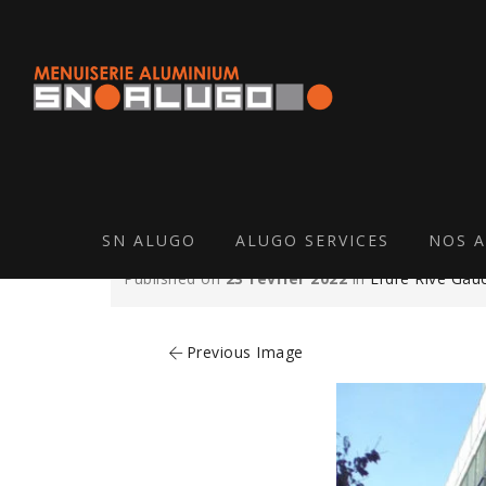
ERDRE
SN ALUGO
ALUGO SERVICES
NOS A
Published on
23 février 2022
in
Erdre Rive Gau
Previous Image