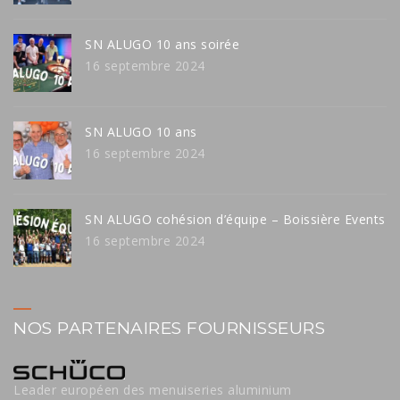
SN ALUGO 10 ans soirée
16 septembre 2024
SN ALUGO 10 ans
16 septembre 2024
SN ALUGO cohésion d’équipe – Boissière Events
16 septembre 2024
NOS PARTENAIRES FOURNISSEURS
Leader européen des menuiseries aluminium