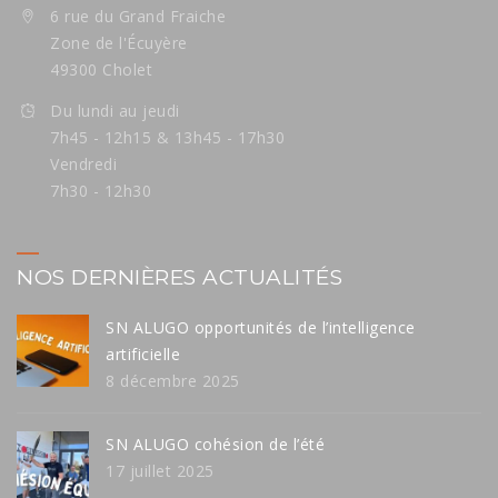
6 rue du Grand Fraiche
Zone de l'Écuyère
49300 Cholet
Du lundi au jeudi
7h45 - 12h15 & 13h45 - 17h30
Vendredi
7h30 - 12h30
NOS DERNIÈRES ACTUALITÉS
SN ALUGO opportunités de l’intelligence
artificielle
8 décembre 2025
SN ALUGO cohésion de l’été
17 juillet 2025