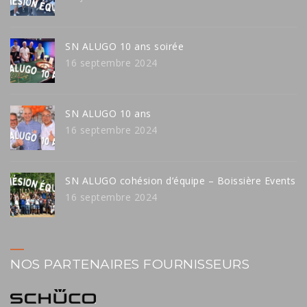
SN ALUGO 10 ans soirée
16 septembre 2024
SN ALUGO 10 ans
16 septembre 2024
SN ALUGO cohésion d’équipe – Boissière Events
16 septembre 2024
NOS PARTENAIRES FOURNISSEURS