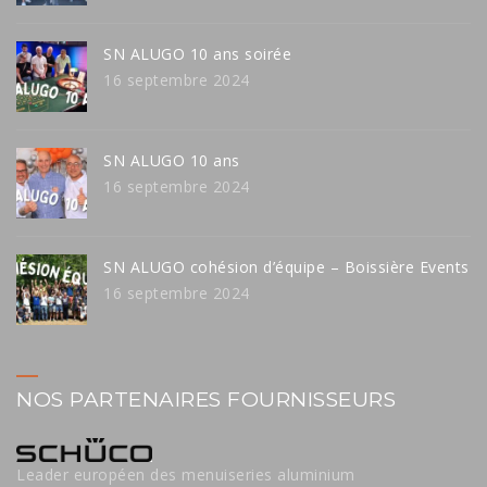
SN ALUGO 10 ans soirée
16 septembre 2024
SN ALUGO 10 ans
16 septembre 2024
SN ALUGO cohésion d’équipe – Boissière Events
16 septembre 2024
NOS PARTENAIRES FOURNISSEURS
Leader européen des menuiseries aluminium