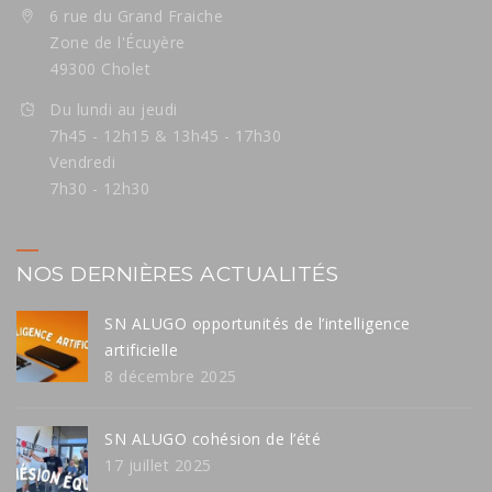
6 rue du Grand Fraiche
Zone de l'Écuyère
49300 Cholet
Du lundi au jeudi
7h45 - 12h15 & 13h45 - 17h30
Vendredi
7h30 - 12h30
NOS DERNIÈRES ACTUALITÉS
SN ALUGO opportunités de l’intelligence
artificielle
8 décembre 2025
SN ALUGO cohésion de l’été
17 juillet 2025