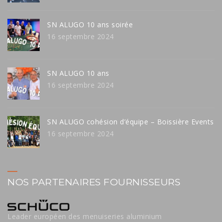
SN ALUGO 10 ans soirée
16 septembre 2024
SN ALUGO 10 ans
16 septembre 2024
SN ALUGO cohésion d’équipe – Boissière Events
16 septembre 2024
NOS PARTENAIRES FOURNISSEURS
Leader européen des menuiseries aluminium