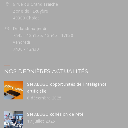
6 rue du Grand Fraiche
Zone de l'Écuyère
49300 Cholet
Du lundi au jeudi
7h45 - 12h15 & 13h45 - 17h30
Vendredi
7h30 - 12h30
NOS DERNIÈRES ACTUALITÉS
SN ALUGO opportunités de l’intelligence
artificielle
8 décembre 2025
SN ALUGO cohésion de l’été
17 juillet 2025