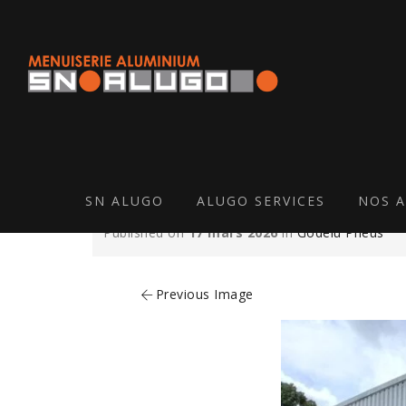
SN ALUGO
ALUGO SERVICES
NOS A
Published on
17 mars 2026
in
Godelu Pneus
Previous Image