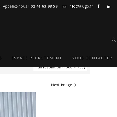
Appelez-nous !
02 41 63 98 59
info@alugo.fr
S
ESPACE RECRUTEMENT
NOUS CONTACTER
Full resolution (1000 × 750)
Next Image