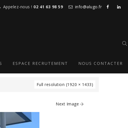
Appelez-nous !
02 41 63 98 59
info@alugo.fr
N-CHASSIS-MUR-
UMINIUM-2
S
ESPACE RECRUTEMENT
NOUS CONTACTER
Full resolution (1920 × 1433)
Next Image