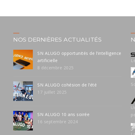
NOS DERNIÈRES ACTUALITÉS
N
SN ALUGO opportunités de l’intelligence
artificielle
L
8 décembre 2025
S
SN ALUGO cohésion de l’été
17 juillet 2025
U
SN ALUGO 10 ans soirée
p
16 septembre 2024
L