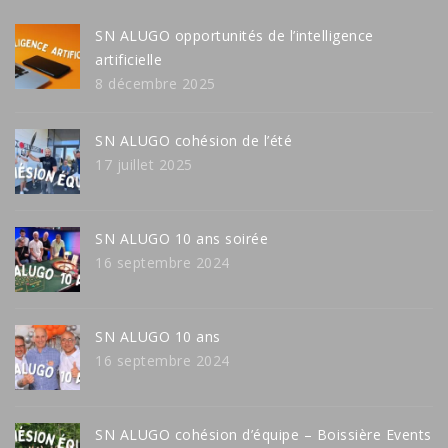
SN ALUGO opportunités de l’intelligence
artificielle
8 décembre 2025
SN ALUGO cohésion de l’été
17 juillet 2025
SN ALUGO 10 ans soirée
16 septembre 2024
SN ALUGO 10 ans
16 septembre 2024
SN ALUGO cohésion d’équipe – Boissière Events