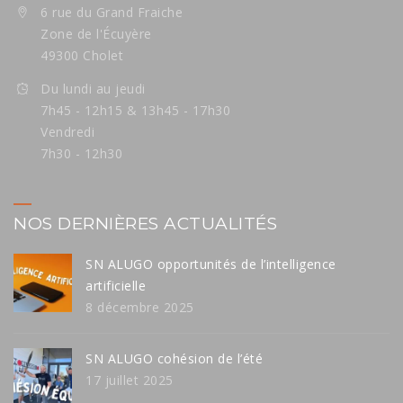
6 rue du Grand Fraiche
Zone de l'Écuyère
49300 Cholet
Du lundi au jeudi
7h45 - 12h15 & 13h45 - 17h30
Vendredi
7h30 - 12h30
NOS DERNIÈRES ACTUALITÉS
SN ALUGO opportunités de l’intelligence
artificielle
8 décembre 2025
SN ALUGO cohésion de l’été
17 juillet 2025