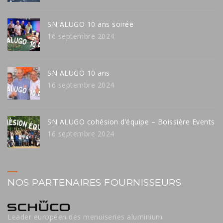
SN ALUGO 10 ans soirée
16 septembre 2024
SN ALUGO 10 ans
16 septembre 2024
SN ALUGO cohésion d’équipe – Boissière Events
16 septembre 2024
NOS PARTENAIRES FOURNISSEURS
Leader européen des menuiseries aluminium