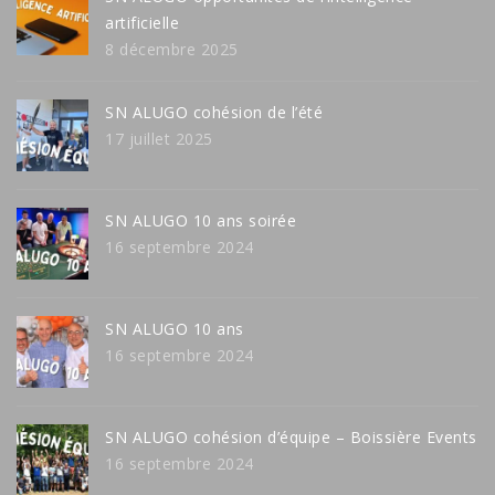
artificielle
8 décembre 2025
SN ALUGO cohésion de l’été
17 juillet 2025
SN ALUGO 10 ans soirée
16 septembre 2024
SN ALUGO 10 ans
16 septembre 2024
SN ALUGO cohésion d’équipe – Boissière Events
16 septembre 2024