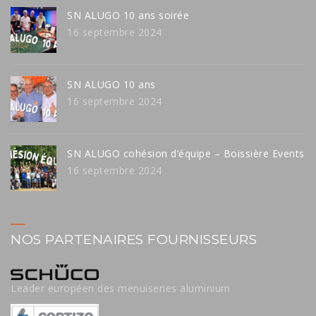
SN ALUGO 10 ans soirée
16 septembre 2024
SN ALUGO 10 ans
16 septembre 2024
SN ALUGO cohésion d’équipe – Boissière Events
16 septembre 2024
NOS PARTENAIRES FOURNISSEURS
Leader européen des menuiseries aluminium