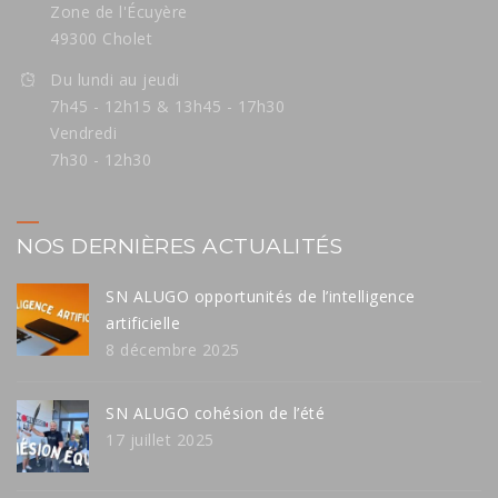
Zone de l'Écuyère
49300 Cholet
Du lundi au jeudi
7h45 - 12h15 & 13h45 - 17h30
Vendredi
7h30 - 12h30
NOS DERNIÈRES ACTUALITÉS
SN ALUGO opportunités de l’intelligence
artificielle
8 décembre 2025
SN ALUGO cohésion de l’été
17 juillet 2025