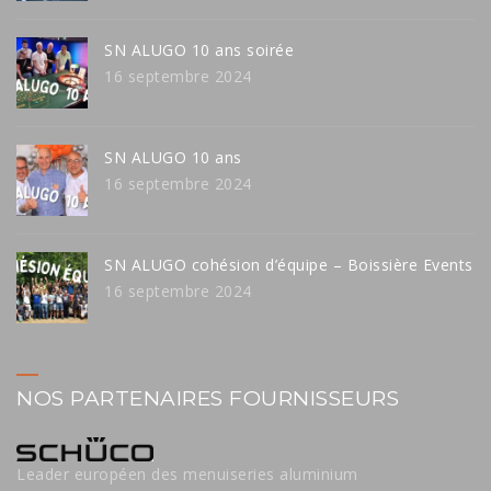
SN ALUGO 10 ans soirée
16 septembre 2024
SN ALUGO 10 ans
16 septembre 2024
SN ALUGO cohésion d’équipe – Boissière Events
16 septembre 2024
NOS PARTENAIRES FOURNISSEURS
Leader européen des menuiseries aluminium