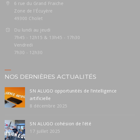
6 rue du Grand Fraiche
Zone de l'Écuyère
49300 Cholet
Du lundi au jeudi
7h45 - 12h15 & 13h45 - 17h30
Vendredi
7h30 - 12h30
NOS DERNIÈRES ACTUALITÉS
SN ALUGO opportunités de l’intelligence
artificielle
8 décembre 2025
SN ALUGO cohésion de l’été
17 juillet 2025