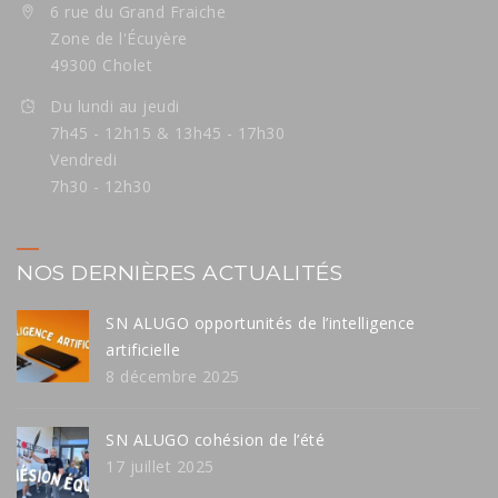
6 rue du Grand Fraiche
Zone de l'Écuyère
49300 Cholet
Du lundi au jeudi
7h45 - 12h15 & 13h45 - 17h30
Vendredi
7h30 - 12h30
NOS DERNIÈRES ACTUALITÉS
SN ALUGO opportunités de l’intelligence
artificielle
8 décembre 2025
SN ALUGO cohésion de l’été
17 juillet 2025