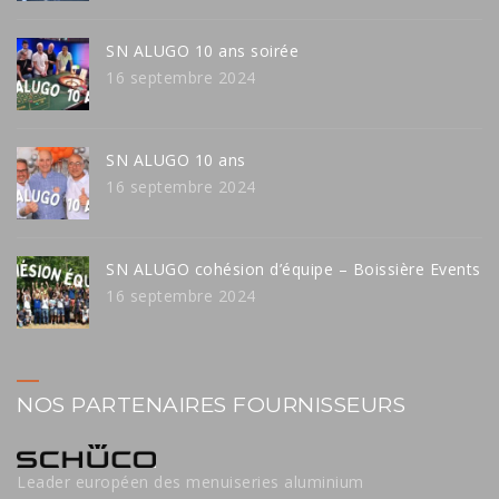
SN ALUGO 10 ans soirée
16 septembre 2024
SN ALUGO 10 ans
16 septembre 2024
SN ALUGO cohésion d’équipe – Boissière Events
16 septembre 2024
NOS PARTENAIRES FOURNISSEURS
Leader européen des menuiseries aluminium