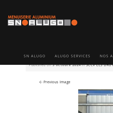
SN ALUGO
ALUGO SERVICES
NOS A
Published on
3 octobre 2024
in
SCCV LES BRU
Previous Image