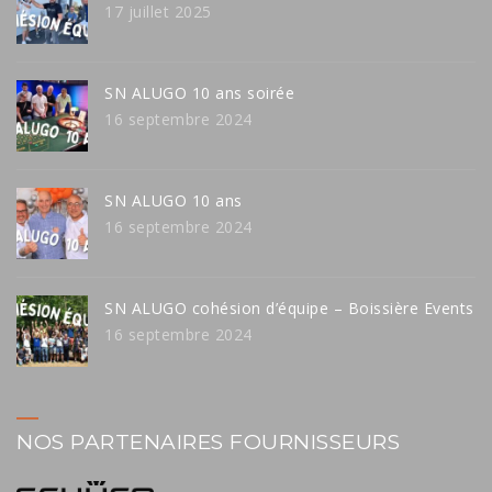
17 juillet 2025
SN ALUGO 10 ans soirée
16 septembre 2024
SN ALUGO 10 ans
16 septembre 2024
SN ALUGO cohésion d’équipe – Boissière Events
16 septembre 2024
NOS PARTENAIRES FOURNISSEURS