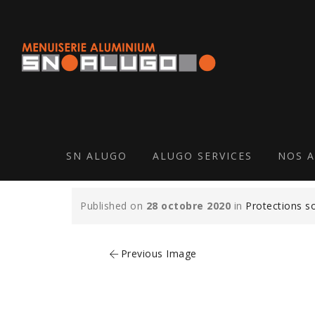
SN ALUGO
ALUGO SERVICES
NOS A
brise-soleil-orientable
Published on
28 octobre 2020
in
Protections s
Previous Image