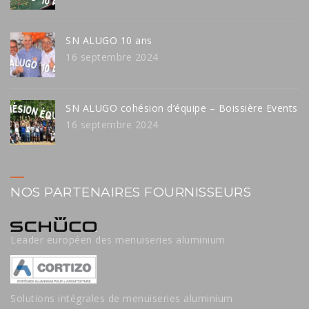
SN ALUGO 10 ans
16 septembre 2024
SN ALUGO cohésion d’équipe – Boissière Events
16 septembre 2024
NOS PARTENAIRES FOURNISSEURS
Leader européen des menuiseries aluminium
Solutions intégrales de menuiseries aluminium