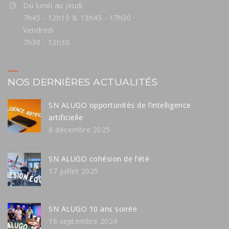
Du lundi au jeudi
7h45 - 12h15 & 13h45 - 17h30
Vendredi
7h30 - 12h30
NOS DERNIÈRES ACTUALITÉS
SN ALUGO opportunités de l’intelligence
artificielle
8 décembre 2025
SN ALUGO cohésion de l’été
17 juillet 2025
SN ALUGO 10 ans soirée
16 septembre 2024