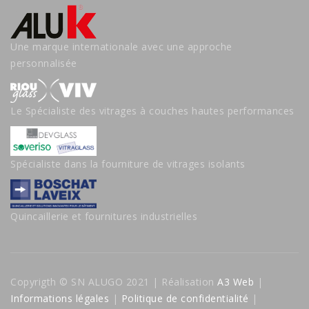
Une marque internationale avec une approche
personnalisée
Le Spécialiste des vitrages à couches hautes performances
Spécialiste dans la fourniture de vitrages isolants
Quincaillerie et fournitures industrielles
Copyrigth © SN ALUGO 2021 | Réalisation
A3 Web
|
Informations légales
|
Politique de confidentialité
|