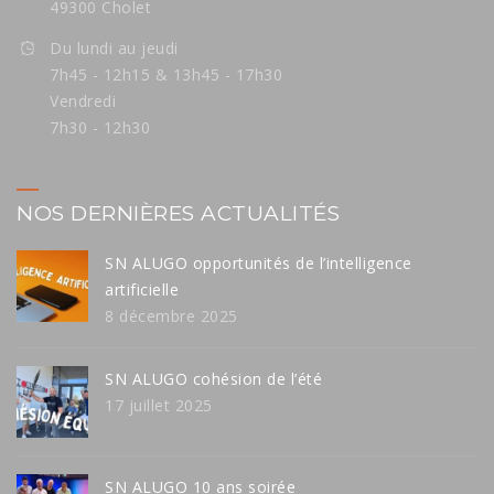
49300 Cholet
Du lundi au jeudi
7h45 - 12h15 & 13h45 - 17h30
Vendredi
7h30 - 12h30
NOS DERNIÈRES ACTUALITÉS
SN ALUGO opportunités de l’intelligence
artificielle
8 décembre 2025
SN ALUGO cohésion de l’été
17 juillet 2025
SN ALUGO 10 ans soirée