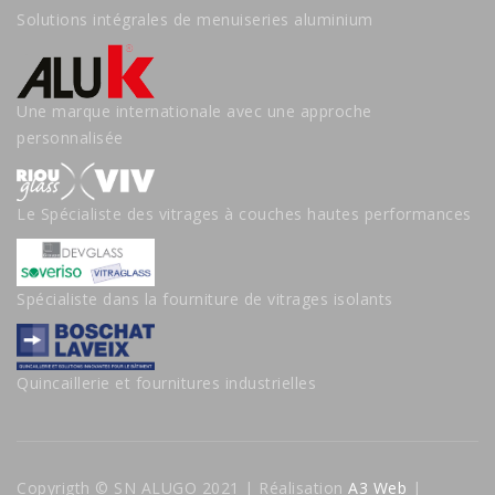
Solutions intégrales de menuiseries aluminium
Une marque internationale avec une approche
personnalisée
Le Spécialiste des vitrages à couches hautes performances
Spécialiste dans la fourniture de vitrages isolants
Quincaillerie et fournitures industrielles
Copyrigth © SN ALUGO 2021 | Réalisation
A3 Web
|