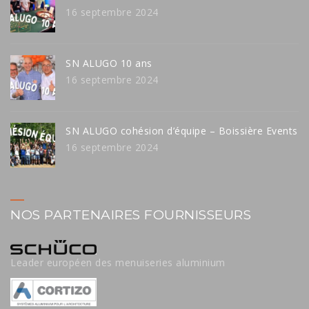
16 septembre 2024
SN ALUGO 10 ans
16 septembre 2024
SN ALUGO cohésion d’équipe – Boissière Events
16 septembre 2024
NOS PARTENAIRES FOURNISSEURS
Leader européen des menuiseries aluminium