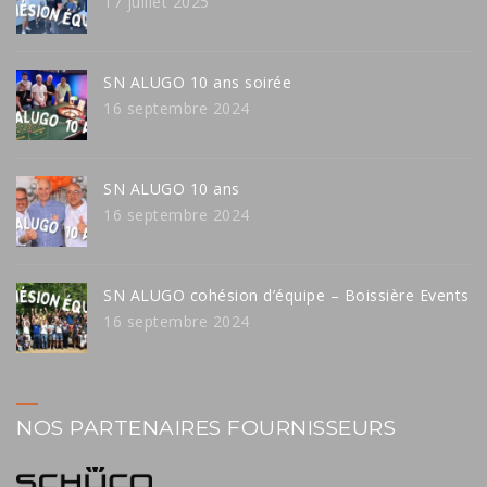
17 juillet 2025
SN ALUGO 10 ans soirée
16 septembre 2024
SN ALUGO 10 ans
16 septembre 2024
SN ALUGO cohésion d’équipe – Boissière Events
16 septembre 2024
NOS PARTENAIRES FOURNISSEURS