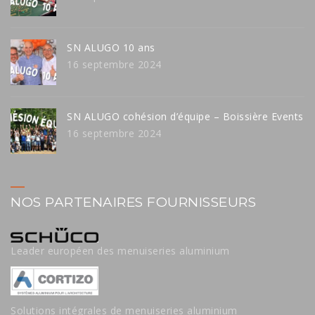
SN ALUGO 10 ans
16 septembre 2024
SN ALUGO cohésion d’équipe – Boissière Events
16 septembre 2024
NOS PARTENAIRES FOURNISSEURS
Leader européen des menuiseries aluminium
Solutions intégrales de menuiseries aluminium