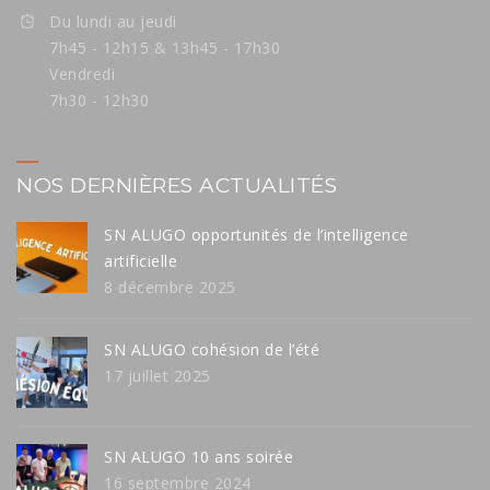
Du lundi au jeudi
7h45 - 12h15 & 13h45 - 17h30
Vendredi
7h30 - 12h30
NOS DERNIÈRES ACTUALITÉS
SN ALUGO opportunités de l’intelligence
artificielle
8 décembre 2025
SN ALUGO cohésion de l’été
17 juillet 2025
SN ALUGO 10 ans soirée
16 septembre 2024