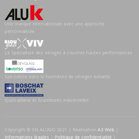
Une marque internationale avec une approche
personnalisée
Le Spécialiste des vitrages à couches hautes performances
Spécialiste dans la fourniture de vitrages isolants
Quincaillerie et fournitures industrielles
Copyrigth © SN ALUGO 2021 | Réalisation
A3 Web
|
Informations légales
|
Politique de confidentialité
|