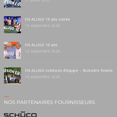
SN ALUGO 10 ans soirée
16 septembre 2024
SN ALUGO 10 ans
16 septembre 2024
SN ALUGO cohésion d’équipe – Boissière Events
16 septembre 2024
NOS PARTENAIRES FOURNISSEURS