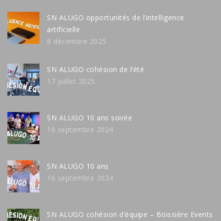
SN ALUGO opportunités de l’intelligence
artificielle
8 décembre 2025
SN ALUGO cohésion de l’été
17 juillet 2025
SN ALUGO 10 ans soirée
16 septembre 2024
SN ALUGO 10 ans
16 septembre 2024
SN ALUGO cohésion d’équipe – Boissière Events