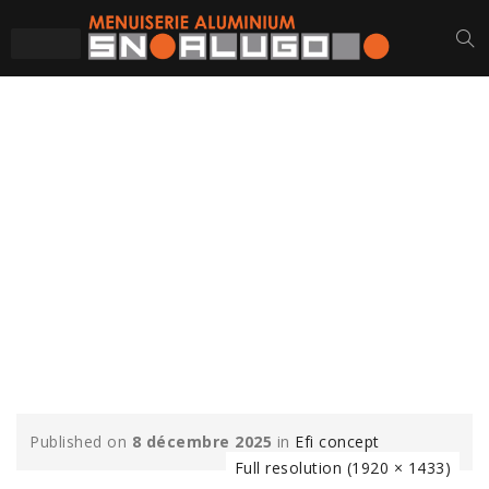
EFI-CONCEPT-ST-
CHRISTOPHE-DU-
BOIS-CHASSIS-MUR-
RIDEAU-VITRAGE-
MENUISERIES-
ALUMINIUM-2
Published on
8 décembre 2025
in
Efi concept
Full resolution (1920 × 1433)