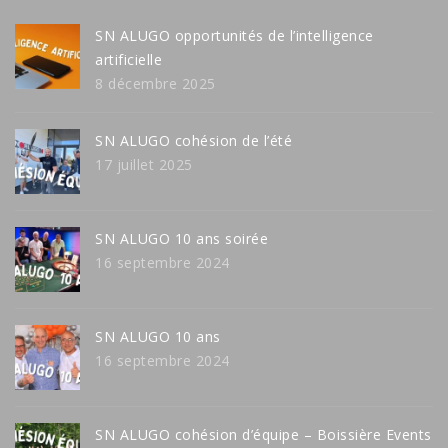
SN ALUGO opportunités de l’intelligence
artificielle
8 décembre 2025
SN ALUGO cohésion de l’été
17 juillet 2025
SN ALUGO 10 ans soirée
16 septembre 2024
SN ALUGO 10 ans
16 septembre 2024
SN ALUGO cohésion d’équipe – Boissière Events