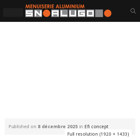
EFI-CONCEPT-ST-
CHRISTOPHE-DU-
BOIS-CHASSIS-MUR-
RIDEAU-VITRAGE-
MENUISERIES-
ALUMINIUM-3
Published on
8 décembre 2025
in
Efi concept
Full resolution (1920 × 1433)