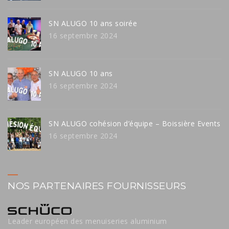
SN ALUGO 10 ans soirée
16 septembre 2024
SN ALUGO 10 ans
16 septembre 2024
SN ALUGO cohésion d’équipe – Boissière Events
16 septembre 2024
NOS PARTENAIRES FOURNISSEURS
Leader européen des menuiseries aluminium