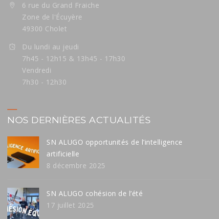
6 rue du Grand Fraiche
Zone de l'Écuyère
49300 Cholet
Du lundi au jeudi
7h45 - 12h15 & 13h45 - 17h30
Vendredi
7h30 - 12h30
NOS DERNIÈRES ACTUALITÉS
SN ALUGO opportunités de l’intelligence
artificielle
8 décembre 2025
SN ALUGO cohésion de l’été
17 juillet 2025