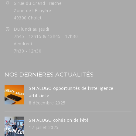
6 rue du Grand Fraiche
Zone de l'Écuyère
49300 Cholet
Du lundi au jeudi
7h45 - 12h15 & 13h45 - 17h30
Vendredi
7h30 - 12h30
NOS DERNIÈRES ACTUALITÉS
SN ALUGO opportunités de l’intelligence
artificielle
8 décembre 2025
SN ALUGO cohésion de l’été
17 juillet 2025