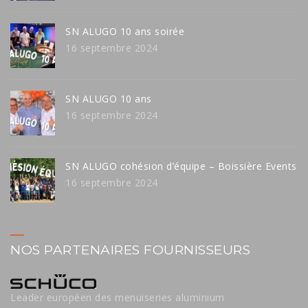
SN ALUGO 10 ans soirée
16 septembre 2024
SN ALUGO 10 ans
16 septembre 2024
SN ALUGO cohésion d’équipe – Boissière Events
16 septembre 2024
NOS PARTENAIRES FOURNISSEURS
Leader européen des menuiseries aluminium